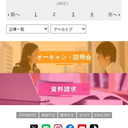
（ACC）
前へ
1
2
3
4
次へ
オーキャン・説明会
資料請求
JAPANESE
簡体中文
繁体中文
한국어
ENGLISH