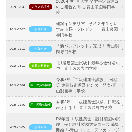
2026年度4月入学 全学科定員達成
のご報告と御礼-青山製図専門学
入学入試情報
2026-03-30
校-
建築インテリア工学科３年生がい
すみ市長へプレゼン！ 青山製図
お知らせ
2026-03-26
専門学校
「新パンフレット」完成！ 青山製
2026-03-17
お知らせ
図専門学校
【1級建築士試験】最年少合格者の
2026-03-16
資格合格発表
声｜青山製図専門学校
令和8年「二級建築士試験」 日程
等 建築技術普及センター発表-青
国・民資格情報
2026-03-02
山製図専門学校-
令和8年「一級建築士試験」日程発
2026-03-02
国・民資格情報
表される！- 青山製図専門学校-
R8年度 １級建築士「設計製図の試
験」長期設計製図対策コース 募集
2026-02-27
お知らせ
開始！-青山コミュニティカレッジ