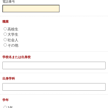
電話番号
職業
高校生
大学生
社会人
その他
学校名または出身校
出身学科
学年
1年