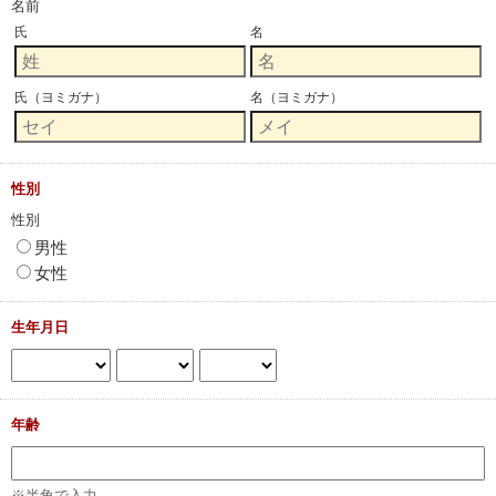
名前
氏
名
氏（ヨミガナ）
名（ヨミガナ）
性別
性別
男性
女性
生年月日
年齢
※半角で入力