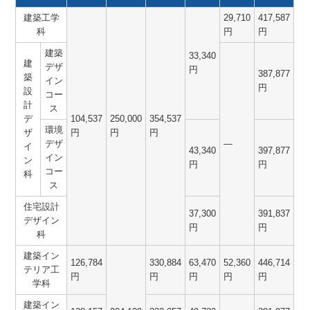
建築工学
29,710
417,587
科
円
円
建築
33,340
建
デザ
円
387,877
築
イン
円
設
コー
計
ス
デ
104,537
250,000
354,537
環境
ザ
円
円
円
デザ
―
イ
43,340
397,877
イン
ン
円
円
コー
科
ス
住宅設計
37,300
391,837
デザイン
円
円
科
建築イン
126,784
330,884
63,470
52,360
446,714
テリア工
円
円
円
円
円
学科
建築イン