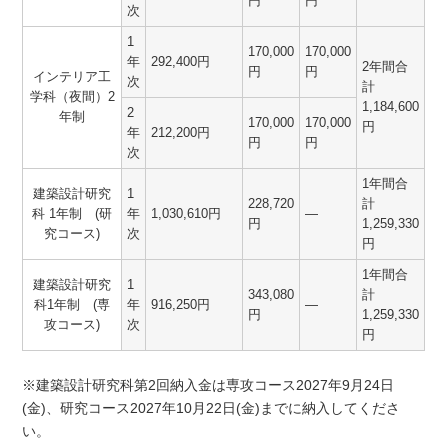
円
円
次
1
170,000
170,000
年
292,400円
2年間合
円
円
インテリア工
次
計
学科（夜間）2
1,184,600
2
年制
170,000
170,000
円
年
212,200円
円
円
次
1年間合
建築設計研究
1
228,720
計
科 1年制 (研
年
1,030,610円
―
円
1,259,330
究コース)
次
円
1年間合
建築設計研究
1
343,080
計
科1年制 (専
年
916,250円
―
円
1,259,330
攻コース)
次
円
※建築設計研究科第2回納入金は専攻コース2027年9月24日
(金)、研究コース2027年10月22日(金)までに納入してくださ
い。