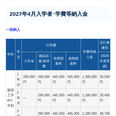
2027年4月入学者･学費等納入金
一括納入
②行事
①学費
費等
年
学費等納
学科
施設設
(2026
次
入金
前期授
後期授
入学金
備 維持
年度実
業料
業料
費
績)
1
200,000
290,000
445,000
445,000
1,380,000
29,540
1
年
円
円
円
円
円
円
次
建築
2
工学
290,000
445,000
445,000
1,180,000
28,400
1
年
―
科3
円
円
円
円
円
次
年制
3
290,000
445,000
445,000
1,180,000
48,700
1