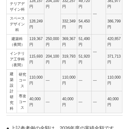
128,157
204,100
332,257
49,720
381,977
テリアデ
円
円
円
円
円
ザイン科
―
スペース
128,249
332,349
54,450
386,799
デザイン
円
円
円
円
科
建築科
119,367
250,000
369,367
51,490
420,857
（夜間）
円
円
円
円
円
―
インテリ
115,693
204,100
319,793
51,920
371,713
ア工学科
円
円
円
円
円
（夜間）
建
研究
110,000
110,000
110,000
築
コー
―
―
―
円
円
円
設
ス
計
専攻
研
40,000
40,000
40,000
コー
―
―
―
究
円
円
円
ス
科
● 上記参考例の金額は、2026年度の実績金額です。