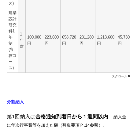
ス)
建築
設計
研究
科1
1
年
100,000
223,600
658,720
231,280
1,213,600
45,730
1
年
制
円
円
円
円
円
円
次
(専
攻コ
ー
ス)
分割納入
第1回納入は
合格通知到着日から１週間以内
納入金
に
年次行事費等を加えた額（募集要項Ｐ.14参照）。