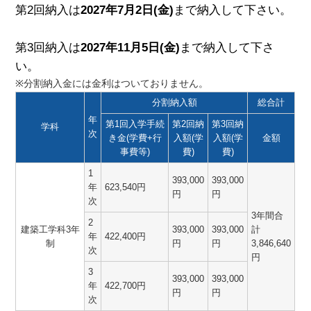
第2回納入は
2027年7月2日(金)
まで納入して下さい。
第3回納入は
2027年11月5日(金)
まで納入して下さ
い。
※分割納入金には金利はついておりません。
分割納入額
総合計
年
第1回入学手続
第2回納
第3回納
学科
次
き金(学費+行
入額(学
入額(学
金額
事費等)
費)
費)
1
393,000
393,000
年
623,540円
円
円
次
3年間合
2
建築工学科3年
393,000
393,000
計
年
422,400円
制
円
円
3,846,640
次
円
3
393,000
393,000
年
422,700円
円
円
次