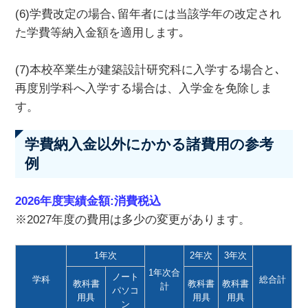
(6)学費改定の場合､留年者には当該学年の改定され
た学費等納入金額を適用します｡
(7)本校卒業生が建築設計研究科に入学する場合と､
再度別学科へ入学する場合は、入学金を免除しま
す。
学費納入金以外にかかる諸費用の参考
例
2026年度実績金額:消費税込
※2027年度の費用は多少の変更があります。
1年次
2年次
3年次
1年次合
ノート
学科
総合計
教科書
教科書
教科書
計
パソコ
用具
用具
用具
ン