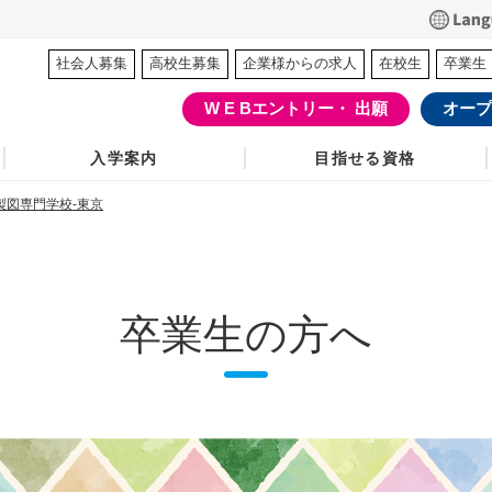
社会人募集
高校生募集
企業様からの求人
在校生
卒業生
W E Bエントリー・ 出願
オープ
入学案内
目指せる資格
製図専門学校-東京
卒業生の方へ