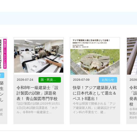
せ
2026-07-24
国・民資格情報
2026-07-09
お知らせ
2026
築
令和8年一級建築士「設
快挙！アジア建築新人戦
令
生
計製図の試験」課題発
に日本代表として選出＆
「
ン
表！ 青山製図専門学校
ベスト8選出！
発表
し
｢設計製図の試験｣2026年10月1
今年は韓国で開催される「アジ
校
1日(日)本試験日課題名 「ホテ
ア建築新人戦」に建築設計デザ
令和
網
ル」令和8年一級建築士...
イン科の卒業生で、建...
製図
賞
和8年