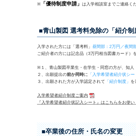
「優待制度申請」
※
は入学相談室までご連絡く
■青山製図 選考料免除の「紹介
入学された方には「選考料」
昼間部：2万円／夜間部
ご紹介者の方には記念品（3万円相当図書カード）
※１、青山製図卒業生・在学生・同窓の方が、知人
２、出願提出の
前か同時
に
「入学希望者紹介状シー
３、出願された方が入学認定されて
「紹介制度」
を
入学希望者紹介制度ご案内
『入学希望者紹介状記入シート』はこちらをお使い
■卒業後の住所・氏名の変更