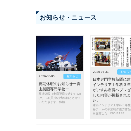
お知らせ・ニュース
2026-07-31
お知ら
2026-08-05
お知らせ
日本専門学校新聞に建
夏期休暇のお知らせー青
インテリア工学科３年
山製図専門学校ー
がいすみ市長へプレゼ
夏期休暇（土日祝日を含む）8/8
した内容が掲載されま
(土)～16(日)全校舎休館とさせて
た。
いただきます。休館...
建築インテリア工学科３年生
谷チームの卒業制作優秀作品
を受賞した「ISO BASE...