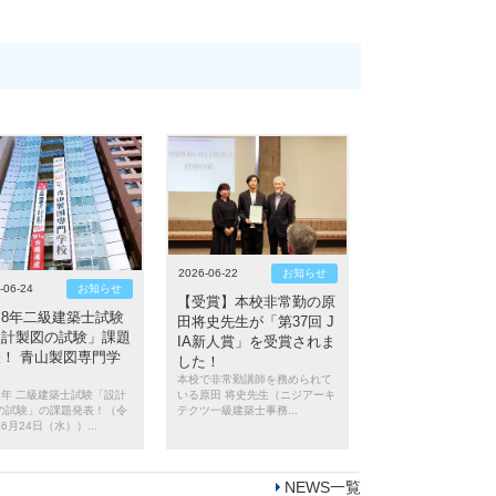
2026-06-22
お知らせ
-06-24
お知らせ
【受賞】本校非常勤の原
和8年二級建築士試験
田将史先生が「第37回 J
設計製図の試験」課題
IA新人賞」を受賞されま
！ 青山製図専門学
した！
本校で非常勤講師を務められて
8年 二級建築士試験「設計
いる原田 将史先生（ニジアーキ
の試験」の課題発表！（令
テクツ一級建築士事務...
6月24日（水））...
NEWS一覧