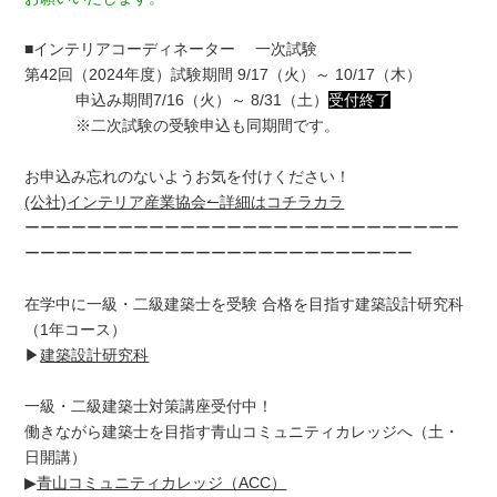
■インテリアコーディネーター 一次試験
第42回（2024年度）試験期間 9/17（火）～ 10/17（木）
申込み期間7/16（火）～ 8/31（土）
受付終了
※二次試験の受験申込も同期間です。
お申込み忘れのないようお気を付けください！
(公社)インテリア産業協会↼詳細はコチラカラ
ーーーーーーーーーーーーーーーーーーーーーーーーーーーー
ーーーーーーーーーーーーーーーーーーーーーーーーー
在学中に一級・二級建築士を受験 合格を目指す建築設計研究科
（1年コース）
▶
建築設計研究科
一級・二級建築士対策講座受付中！
働きながら建築士を目指す青山コミュニティカレッジへ（土・
日開講）
▶
青山コミュニティカレッジ（ACC）