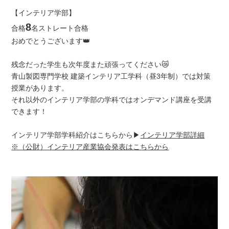
【インテリア学部】
8
合格
名ストレート合格
おめでとうございます👑
残念だった学生も次年度また頑張ってください😿
青山製図専門学校 建築インテリア工学科（昼3年制）では対策
授業があります。
それ以外のインテリア学部の学科ではオンデマンド講座を受講
できます！
インテリア学部学科紹介はこちらから▶
インテリア学部詳細
※（公財）インテリア産業協会発表はこちらから