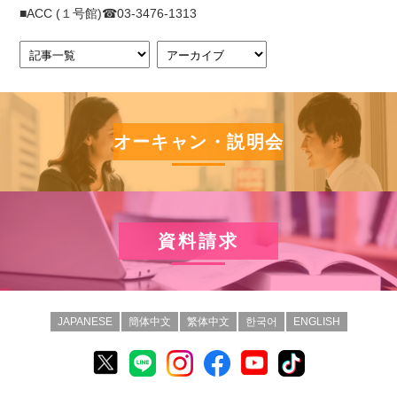
■ACC (１号館)☎03-3476-1313
オーキャン・説明会
資料請求
JAPANESE
簡体中文
繁体中文
한국어
ENGLISH