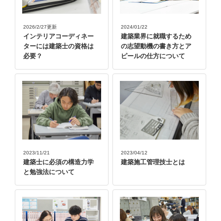
2026/2/27更新
2024/01/22
インテリアコーディネー
建築業界に就職するため
ターには建築士の資格は
の志望動機の書き方とア
必要？
ピールの仕方について
2023/11/21
2023/04/12
建築士に必須の構造力学
建築施工管理技士とは
と勉強法について