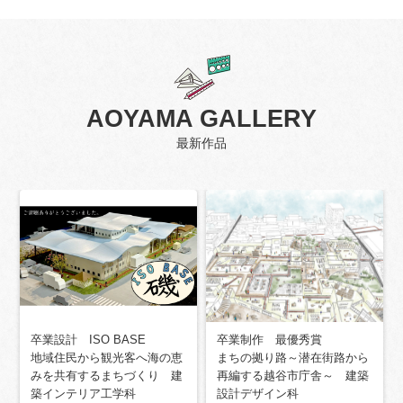
AOYAMA GALLERY
最新作品
卒業制作 最優秀賞
卒業設計 ISO BASE
まちの拠り路～潜在街路から
地域住民から観光客へ海の恵
再編する越谷市庁舎～ 建築
みを共有するまちづくり 建
設計デザイン科
築インテリア工学科