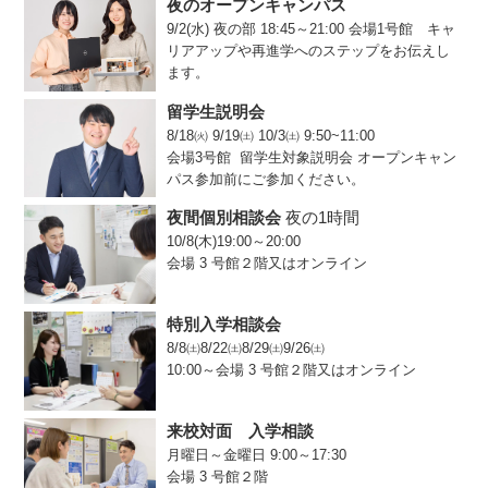
夜のオープンキャンパス
9/2(水) 夜の部 18:45～21:00 会場1号館 キャ
リアアップや再進学へのステップをお伝えし
ます。
留学生説明会
8/18㈫ 9/19㈯ 10/3㈯ 9:50~11:00
会場3号館 留学生対象説明会 オープンキャン
パス参加前にご参加ください。
夜間個別相談会
夜の1時間
10/8(木)19:00～20:00
会場 3 号館２階又はオンライン
特別入学相談会
8/8㈯8/22㈯8/29㈯9/26㈯
10:00～会場 3 号館２階又はオンライン
来校対面 入学相談
月曜日～金曜日 9:00～17:30
会場 3 号館２階