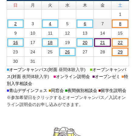
日
月
火
水
木
金
土
1
2
3
4
5
6
7
8
9
10
11
12
13
14
15
16
17
18
19
20
21
22
23
24
25
26
27
28
29
30
31
■
オープンキャンパス(対面
昼間体験入学)
■
オープンキャンパ
ス(対面
夜間体験入学)
■
オンライン説明会
■
オープンゼミ
■
特
別入学相談会
■
青山デザインフェス
■
同窓会
■
夜間個別相談会
■
留学生説明会
※参加希望日をクリックするとオープンキャンパス／入試オン
ライン説明会のお申し込みができます。