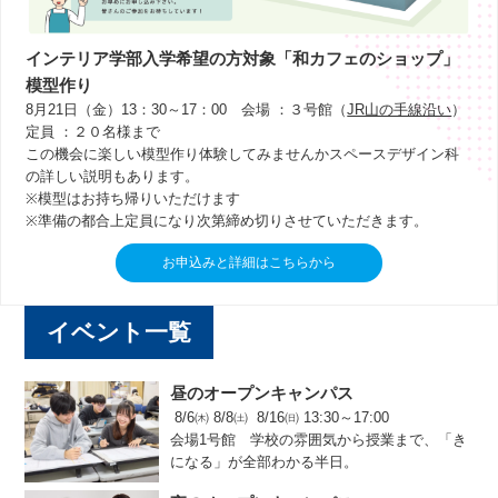
インテリア学部入学希望の方対象
「和カフェのショップ」
模型作り
8月21日（金）13：30～17：00 会場 ：３号館（
JR山の手線沿い
）
定員 ：２０名様まで
この機会に楽しい模型作り体験してみませんかスペースデザイン科
の詳しい説明もあります。
※模型はお持ち帰りいただけます
※準備の都合上定員になり次第締め切りさせていただきます。
お申込みと詳細はこちらから
イベント一覧
昼のオープンキャンパス
8/6㈭ 8/8㈯ 8/16㈰ 13:30～17:00
会場1号館 学校の雰囲気から授業まで、「き
になる」が全部わかる半日。