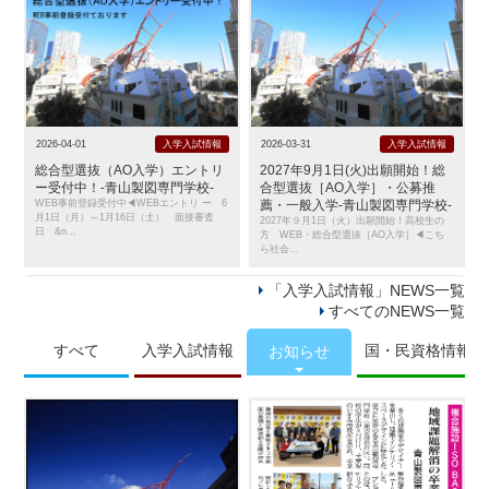
2026-04-01
入学入試情報
2026-03-31
入学入試情報
総合型選抜（AO入学）エントリ
2027年9月1日(火)出願開始！総
ー受付中！-青山製図専門学校-
合型選抜［AO入学］・公募推
WEB事前登録受付中◀WEBエントリ ー 6
薦・一般入学-青山製図専門学校-
月1日（月）～1月16日（土） 面接審査
2027年９月1日（火）出願開始！高校生の
日 &n...
方 WEB・総合型選抜［AO入学］◀こち
ら社会...
「入学入試情報」NEWS一覧
すべてのNEWS一覧
すべて
入学入試情報
国・民資格情報
お知らせ