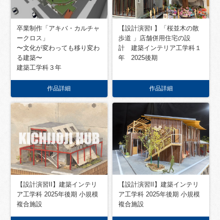
卒業制作「アキバ・カルチャ
【設計演習Ⅰ 】「桜並木の散
ークロス」
歩道 」店舗併用住宅の設
〜文化が変わっても移り変わ
計 建築インテリア工学科１
る建築〜
年 2025後期
建築工学科３年
作品詳細
作品詳細
【設計演習II】建築インテリ
【設計演習II】建築インテリ
ア工学科 2025年後期 小規模
ア工学科 2025年後期 小規模
複合施設
複合施設