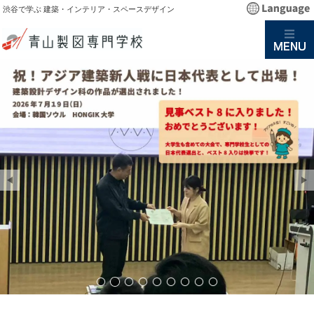
渋谷で学ぶ 建築・インテリア・スペースデザイン
WEB事前登録受付中・WEBエントリー6/
アジア建築新人戦ベスト８！ 青山製
6/1エントリー開始 WEB事前登録
1級建築士合格者東日本No.1 
2027年度新設 夜間 建築
BIMビムを全学科で学ぶ
スペースデザイン科 
建築インテリア専門
建築インテリア工