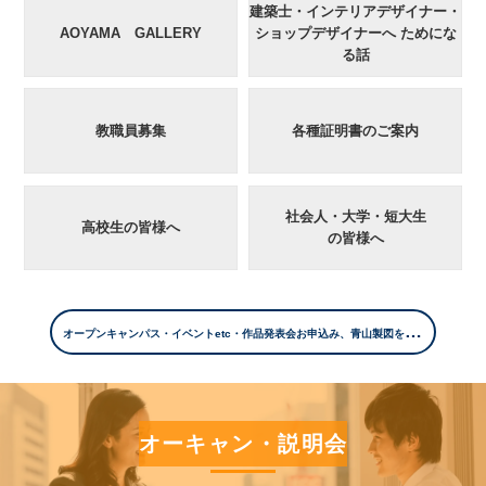
建築士・インテリアデザイナー・
AOYAMA GALLERY
ショップデザイナーへ ためにな
る話
教職員募集
各種証明書のご案内
社会人・大学・短大生
高校生の皆様へ
の皆様へ
オ
ープンキャンパス・イベントetc・作品発表会お申込み、青山製図を動画で知る、FAQ
オーキャン・説明会