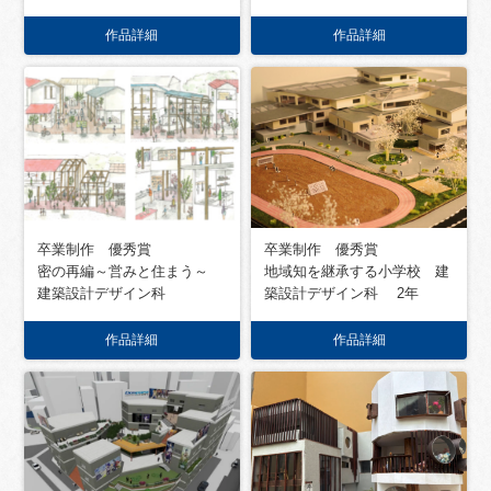
作品詳細
作品詳細
卒業制作 優秀賞
卒業制作 優秀賞
地域知を継承する小学校 建
密の再編～営みと住まう～
築設計デザイン科 2年
建築設計デザイン科
作品詳細
作品詳細