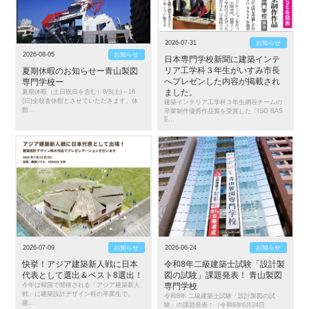
2026-07-31
お知らせ
2026-08-05
お知らせ
日本専門学校新聞に建築インテ
リア工学科３年生がいすみ市長
夏期休暇のお知らせー青山製図
へプレゼンした内容が掲載され
専門学校ー
夏期休暇（土日祝日を含む）8/8(土)～16
ました。
(日)全校舎休館とさせていただきます。休
建築インテリア工学科３年生網谷チームの
館...
卒業制作優秀作品賞を受賞した「ISO BAS
E...
2026-07-09
お知らせ
2026-06-24
お知らせ
快挙！アジア建築新人戦に日本
令和8年二級建築士試験「設計製
代表として選出＆ベスト8選出！
図の試験」課題発表！ 青山製図
今年は韓国で開催される「アジア建築新人
専門学校
戦」に建築設計デザイン科の卒業生で、
令和8年 二級建築士試験「設計製図の試
建...
験」の課題発表！（令和8年6月24日